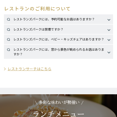
レストランのご利用について
レストランズパークには、予約可能なお店はありますか？
ご利用額200円（税込）ごとに
ご利用額100円（税込）ごとに
2ポイント
1ポイント
ございます。店舗によりご予約可能な時間等が異なります。詳し
レストランズパークは禁煙ですか？
くはレストランサーチ “
シーンから探す
” よりご確認ください。
※ご予約をお受けしていない店舗もございます。
全店終日禁煙となります。
レストランズパークには、ベビー・キッズチェアはありますか？
なお、本館14Fと13Fに
喫煙室
を設けています。
店舗によってはベビー・キッズチェアをご用意しています。
レストランズパークには、窓から景色が眺められるお店はありま
※台数には限りがございますので、ご了承ください。
すか？
詳しくはこちら
窓からJR新宿駅側の景色が望めるお店と新宿御苑側の景色が望め
るお店があります。
レストランサーチはこちら
※お席によっては窓から景色が眺められない場合がございますの
で、ご了承ください。
※新宿御苑側のお店の窓からは必ずしも新宿御苑が見晴らせるわ
けではございません。
JR新宿駅側：
・14F
天厨菜館
[北京料理]
・14F
焼肉トラジ
[焼肉]
・13F
ねぎし
[牛たん・とろろ・麦めし]
・13F
総本家 小松庵
[そば処]
・13F
築地玉寿司
[すし]