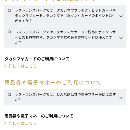
レストランズパークでは、タカシマヤプラチナデビットカードや
タカシマヤカード、タカシマヤ（セゾン）カードのポイントは付
きますか？
レストランズパーク各店は専門店のため加盟店扱い（高島屋以外
レストランズパークでは、タカシマヤカードで貯めたポイントサ
でのお買上げ扱い）となるため、現金支払いではポイントは付き
ービスお買物券や、タカシマヤ友の会お買物カードは使えます
ません。カードでお支払いいただいた場合に限り、各々以下のポ
か？
イントが付きます。
タカシマヤカードポイントサービス2,000円お買物券とタカシマ
ヤ友の会お買物カードをご使用いただけます。
タカシマヤプラチナ
タカシマヤカードのご利用について
タカシマヤ
ゴールドカード
※タカシマヤポイントカード1,000円お買物券はご使用いただけ
デビットカード
詳しくはこちら
ません。
商品券や電子マネーのご利用について
レストランズパークでは、どんな商品券や電子マネーが使えます
ご利用額100円（税込）ごとに
か?
ご利用額100円（税込）ごとに
1ポイント
3ポイント
・商品券：全国百貨店共通商品券や高島屋商品券をはじめ、さま
タカシマヤ
ざまな商品券がご使用いただけます。
タカシマヤカード
商品券や電子マネーのご利用について
（セゾン）カード
・電子マネー：各種交通系電子マネー、楽天Edy、iD、その他各
詳しくはこちら
種QR・バーコード決済がご使用いただけます。