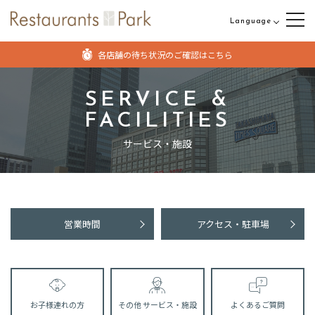
Language
日本語
各店舗の待ち状況のご確認はこちら
English
中文（繁体字）
SERVICE &
FACILITIES
中文（簡体字）
サービス・施設
営業時間
アクセス・駐車場
お子様連れの方
その他
サービス・施設
よくあるご質問