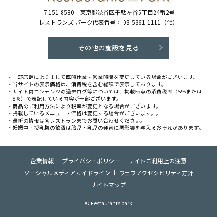
〒151-8580
東京都渋谷区千駄ヶ谷5丁目24番2号
レストランズ パーク代表番号：
03-5361-1111（代）
その他の施設を見る
・一部店舗によりまして臨時休業・営業時間を変更している場合がございます。
・当サイトの表示価格は、消費税を含む総額で表示しております。
・サイト内コンテンツの過去ログ等については、掲載時点の消費税率（5％または
8％）で表記している内容が一部ございます。
・商品のご利用方法により税率が変更となる場合がございます。
・掲載しているメニュー・価格は変更する場合がございます。。
・最新の情報は各レストランまでお問い合わせください。
・妊娠中・授乳期の飲酒は胎児・乳児の発育に悪影響を与えるおそれがあります。
企業情報
プライバシーポリシー
サイトご利用上の注意
ソーシャルメディアガイドライン
ウェブアクセシビリティ方針
サイトマップ
© Restaurants park