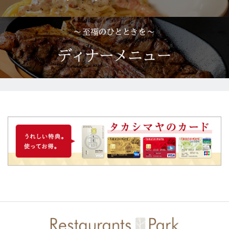
・13F
ハンバーグ＆ステーキ 黒毛和牛 腰塚
[肉料理]
新宿御苑側：
・14F
赤坂 ふきぬき
[うなぎ]
★「KIDS GUIDE -キッズガイド-」でも、窓からの景色についてご紹介して
います。
詳しくはこちら