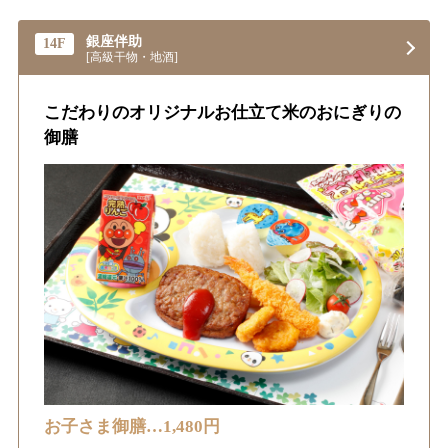
銀座伴助
14F
[高級干物・地酒]
こだわりのオリジナルお仕立て米のおにぎりの
御膳
お子さま御膳…1,480円