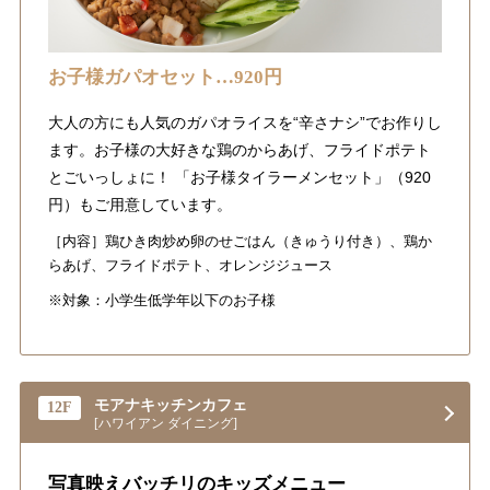
お子様ガパオセット…920円
大人の方にも人気のガパオライスを“辛さナシ”でお作りし
ます。お子様の大好きな鶏のからあげ、フライドポテト
とごいっしょに！ 「お子様タイラーメンセット」（920
円）もご用意しています。
［内容］鶏ひき肉炒め卵のせごはん（きゅうり付き）、鶏か
らあげ、フライドポテト、オレンジジュース
※対象：小学生低学年以下のお子様
モアナキッチンカフェ
12F
[ハワイアン ダイニング]
写真映えバッチリのキッズメニュー