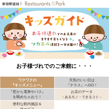
新宿駅直結！
お子様づれでのご来館に・・・
ワクワクの
天気のいい日は
『キッズメニュー』
『テラス』へGO！
『窓から電車やバス』
お店のデータ
を眺めちゃおう！
－あるモノ・できるコト－
便利な館内施設＆
サービス