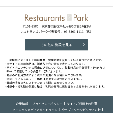
〒151-8580
東京都渋谷区千駄ヶ谷5丁目24番2号
レストランズ パーク代表番号：
03-5361-1111（代）
その他の施設を見る
・一部店舗によりまして臨時休業・営業時間を変更している場合がございます。
・当サイトの表示価格は、消費税を含む総額で表示しております。
・サイト内コンテンツの過去ログ等については、掲載時点の消費税率（5％または
8％）で表記している内容が一部ございます。
・商品のご利用方法により税率が変更となる場合がございます。
・掲載しているメニュー・価格は変更する場合がございます。。
・最新の情報は各レストランまでお問い合わせください。
・妊娠中・授乳期の飲酒は胎児・乳児の発育に悪影響を与えるおそれがあります。
企業情報
プライバシーポリシー
サイトご利用上の注意
ソーシャルメディアガイドライン
ウェブアクセシビリティ方針