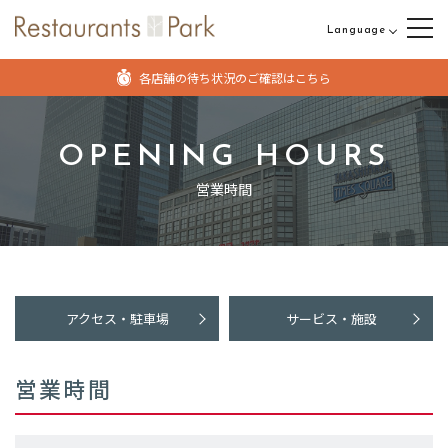
Language
日本語
各店舗の待ち状況のご確認はこちら
English
中文（繁体字）
OPENING HOURS
中文（簡体字）
営業時間
アクセス・駐車場
サービス・施設
営業時間