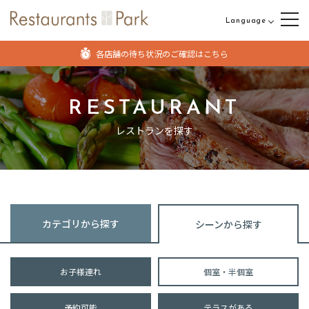
Language
日本語
各店舗の待ち状況のご確認はこちら
English
中文（繁体字）
RESTAURANT
中文（簡体字）
レストランを探す
カテゴリから探す
シーンから探す
お子様連れ
個室・半個室
予約可能
テラスがある