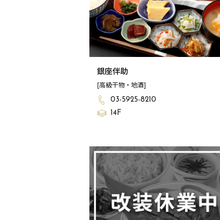
銀座伴助
[高級干物・地酒]
03-5925-8210
14F