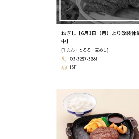
ねぎし【6月1日（月）より改装休
中】
[牛たん・とろろ・麦めし]
03-3227-3281
13F