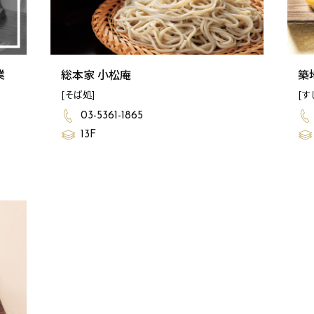
業
総本家 小松庵
築
[そば処]
[す
03-5361-1865
13F