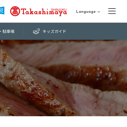
Language
日本語
・
駐車場
キッズ
ガイド
English
中文（繁体字）
中文（簡体字）