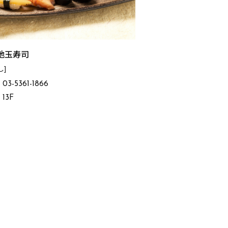
地玉寿司
し]
03-5361-1866
13F