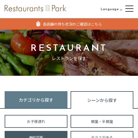
Language
日本語
各店舗の待ち状況のご確認はこちら
English
中文（繁体字）
RESTAURANT
中文（簡体字）
レストランを探す
カテゴリから探す
シーンから探す
お子様連れ
個室・半個室
予約可能
テラスがある