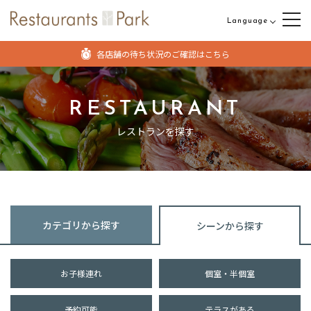
Language
日本語
各店舗の待ち状況のご確認はこちら
English
中文（繁体字）
RESTAURANT
中文（簡体字）
レストランを探す
カテゴリから探す
シーンから探す
お子様連れ
個室・半個室
予約可能
テラスがある